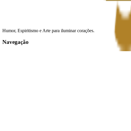
Humor, Espiritismo e Arte para iluminar corações.
Navegação
Agenda
Teatro
Vídeos
Casa de Cultura
Contato
contato@amigosdaluz.com
Rio de Janeiro, RJ
Redes Sociais